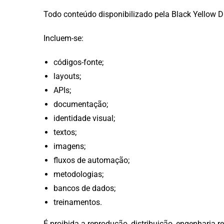
Todo conteúdo disponibilizado pela Black Yellow Digi
Incluem-se:
códigos-fonte;
layouts;
APIs;
documentação;
identidade visual;
textos;
imagens;
fluxos de automação;
metodologias;
bancos de dados;
treinamentos.
É proibida a reprodução, distribuição, engenharia r